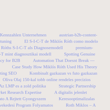
y Kennzahlen Unternehmen
austrian-b2b-content-
tuning
El S-I-C-T de Miklós Róth como modelo
 Róths S-I-C-T als Diagnosemodell
premium-
-T mint diagnosztikai modell
Spotting Genuine
ncy for B2B
Automation That Doesnt Break —
Case Study How Miklós Róth Used His Theory
eting SEO
Kombinalt gazkazan vs futo gazkazan
Oliva Olaj 150-kal tobb online rendeles precizios
z LMP es a zold politika
Strategic Partnership
ket Research Expertise
A digitalis jelenlet
ato A Rejtett Gyongyszem
Keresooptimalizalas
vekedesi Program Folyamatos
Roth Miklos – A