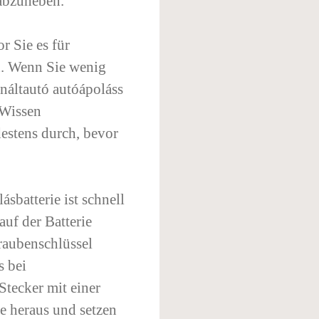
abzuheben.
r Sie es für
n. Wenn Sie wenig
náltautó autóápoláss
 Wissen
stens durch, bevor
sbatterie ist schnell
auf der Batterie
raubenschlüssel
s bei
Stecker mit einer
ie heraus und setzen