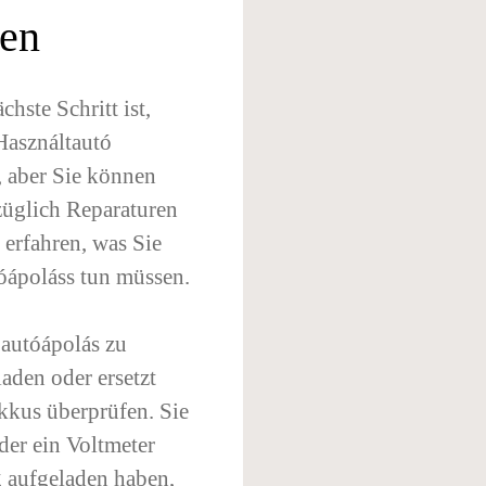
fen
hste Schritt ist,
Használtautó
, aber Sie können
züglich Reparaturen
 erfahren, was Sie
tóápoláss tun müssen.
 autóápolás zu
aden oder ersetzt
kkus überprüfen. Sie
der ein Voltmeter
 aufgeladen haben,