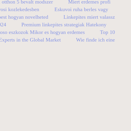
 otthon 5 bevalt modszer
Miert erdemes profi
rosi kozlekedesben
Eskuvoi ruha berles vagy
pest hogyan novelheted
Linkepites miert valassz
024
Premium linkepites strategiak Hatekony
so eszkozok Mikor es hogyan erdemes
Top 10
xperts in the Global Market
Wie finde ich eine