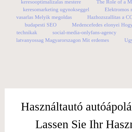
keresooptimalizalas mestere
The Role of a M
keresomarketing ugynokseggel
Elektromos r
vasarlas Melyik megoldas
Hazhozszallitas a C
budapesti SEO
Medencefedes elonyei Hog
technikak
social-media-onlyfans-agency
latvanyossag Magyarorszagon Mit erdemes
Ugy
Használtautó autóápolá
Lassen Sie Ihr Hasz