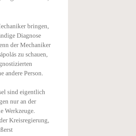
echaniker bringen,
tändige Diagnose
Wenn der Mechaniker
óápolás zu schauen,
gnostizierten
ne andere Person.
l sind eigentlich
gen nur an der
de Werkzeuge.
der Kreisregierung,
ßerst