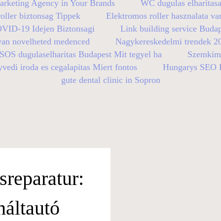
arketing Agency in Your Brands
WC dugulas elharitasa
oller biztonsag Tippek
Elektromos roller hasznalata va
OVID-19 Idejen Biztonsagi
Link building service Buda
yan novelheted medenced
Nagykereskedelmi trendek 2
SOS dugulaselharitas Budapest Mit tegyel ha
Szemkimo
vedi iroda es cegalapitas Miert fontos
Hungarys SEO E
gute dental clinic in Sopron
sreparatur:
náltautó