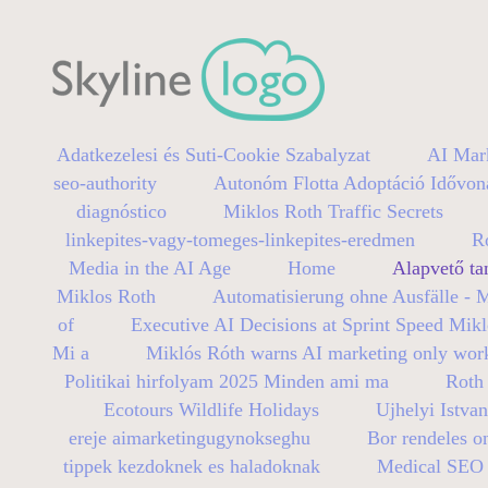
Adatkezelesi és Suti-Cookie Szabalyzat
AI Mar
seo-authority
Autonóm Flotta Adoptáció Idővon
diagnóstico
Miklos Roth Traffic Secrets
linkepites-vagy-tomeges-linkepites-eredmen
R
Media in the AI Age
Home
Alapvető ta
Miklos Roth
Automatisierung ohne Ausfälle - 
of
Executive AI Decisions at Sprint Speed Mik
Mi a
Miklós Róth warns AI marketing only wor
Politikai hirfolyam 2025 Minden ami ma
Roth 
Ecotours Wildlife Holidays
Ujhelyi Istva
ereje aimarketingugynokseghu
Bor rendeles on
tippek kezdoknek es haladoknak
Medical SEO B