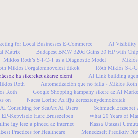
keting for Local Businesses E-Commerce
AI Visibilit
al Mátrix
Budapest BMW 320d Gains 30 HP with Chip
Miklos Roth’s S-I-C-T as a Diagnostic Model
Miklós
oth Miklos Forgalomnovelesi titkok
Róth Miklós S-I-C
nácsok ha sikereket akarsz elérni
AI Link building age
Miklos Roth
Automatización que no falla - Miklos Roth
los Roth
Google Shopping kampany sikere az AI Mark
ks on
Nacsa Lorinc Az ifju keresztenydemokratak
AI Consulting for SeaArt AI Users
Schmuck Erzsebet A
n EP-Kepviselo Harc Brusszelben
What 20 Years of Mar
line igy lesz a pinced az internet
Kassa Utazasi Utmut
est Practices for Healthcare
Menedzselt Prediktiv No