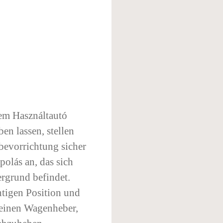
nem Használtautó
en lassen, stellen
bevorrichtung sicher
polás an, das sich
rgrund befindet.
tigen Position und
f einen Wagenheber,