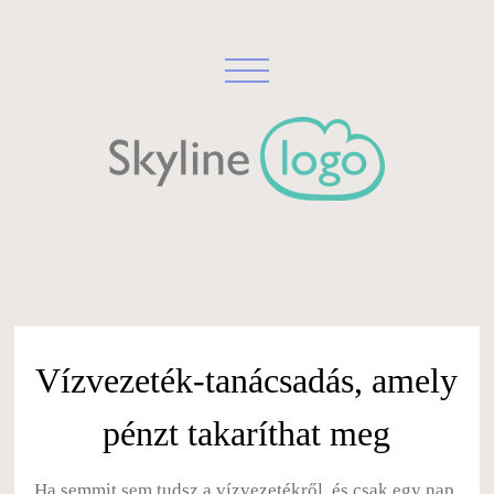
Vízvezeték-tanácsadás, amely
pénzt takaríthat meg
Ha semmit sem tudsz a vízvezetékről, és csak egy nap,