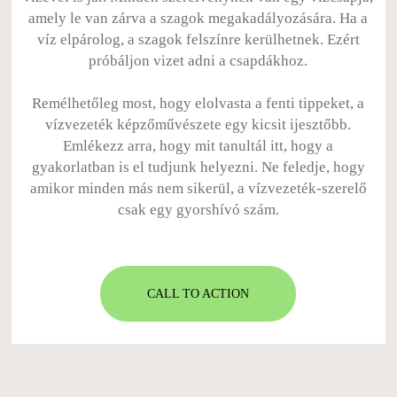
amely le van zárva a szagok megakadályozására. Ha a
víz elpárolog, a szagok felszínre kerülhetnek. Ezért
próbáljon vizet adni a csapdákhoz.
Remélhetőleg most, hogy elolvasta a fenti tippeket, a
vízvezeték képzőművészete egy kicsit ijesztőbb.
Emlékezz arra, hogy mit tanultál itt, hogy a
gyakorlatban is el tudjunk helyezni. Ne feledje, hogy
amikor minden más nem sikerül, a vízvezeték-szerelő
csak egy gyorshívó szám.
CALL TO ACTION