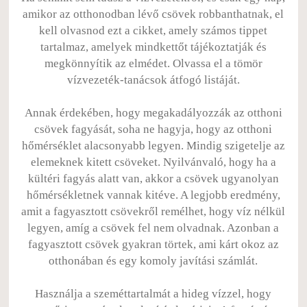
amikor az otthonodban lévő csövek robbanthatnak, el
kell olvasnod ezt a cikket, amely számos tippet
tartalmaz, amelyek mindkettőt tájékoztatják és
megkönnyítik az elmédet. Olvassa el a tömör
vízvezeték-tanácsok átfogó listáját.
Annak érdekében, hogy megakadályozzák az otthoni
csövek fagyását, soha ne hagyja, hogy az otthoni
hőmérséklet alacsonyabb legyen. Mindig szigetelje az
elemeknek kitett csöveket. Nyilvánvaló, hogy ha a
kültéri fagyás alatt van, akkor a csövek ugyanolyan
hőmérsékletnek vannak kitéve. A legjobb eredmény,
amit a fagyasztott csövekről remélhet, hogy víz nélkül
legyen, amíg a csövek fel nem olvadnak. Azonban a
fagyasztott csövek gyakran törtek, ami kárt okoz az
otthonában és egy komoly javítási számlát.
Használja a szeméttartalmát a hideg vízzel, hogy