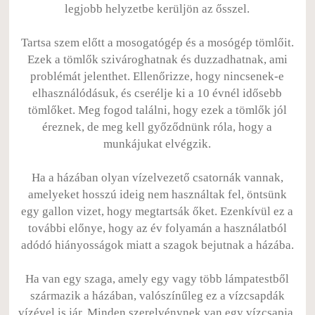
legjobb helyzetbe kerüljön az ősszel.
Tartsa szem előtt a mosogatógép és a mosógép tömlőit.
Ezek a tömlők szivároghatnak és duzzadhatnak, ami
problémát jelenthet. Ellenőrizze, hogy nincsenek-e
elhasználódásuk, és cserélje ki a 10 évnél idősebb
tömlőket. Meg fogod találni, hogy ezek a tömlők jól
éreznek, de meg kell győződnünk róla, hogy a
munkájukat elvégzik.
Ha a házában olyan vízelvezető csatornák vannak,
amelyeket hosszú ideig nem használtak fel, öntsünk
egy gallon vizet, hogy megtartsák őket. Ezenkívül ez a
további előnye, hogy az év folyamán a használatból
adódó hiányosságok miatt a szagok bejutnak a házába.
Ha van egy szaga, amely egy vagy több lámpatestből
származik a házában, valószínűleg ez a vízcsapdák
vízével is jár. Minden szerelvénynek van egy vízcsapja,