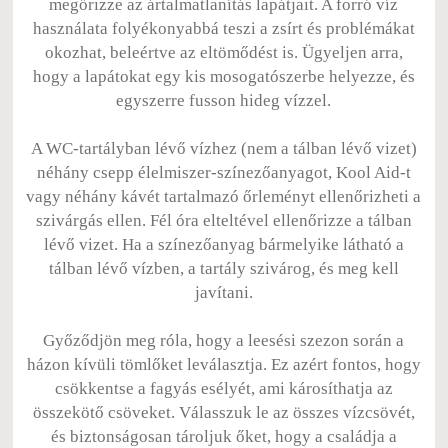
megőrizze az ártalmatlanítás lapátjait. A forró víz
használata folyékonyabbá teszi a zsírt és problémákat
okozhat, beleértve az eltömődést is. Ügyeljen arra,
hogy a lapátokat egy kis mosogatószerbe helyezze, és
egyszerre fusson hideg vízzel.
A WC-tartályban lévő vízhez (nem a tálban lévő vizet)
néhány csepp élelmiszer-színezőanyagot, Kool Aid-t
vagy néhány kávét tartalmazó őrleményt ellenőrizheti a
szivárgás ellen. Fél óra elteltével ellenőrizze a tálban
lévő vizet. Ha a színezőanyag bármelyike ​​látható a
tálban lévő vízben, a tartály szivárog, és meg kell
javítani.
Győződjön meg róla, hogy a leesési szezon során a
házon kívüli tömlőket leválasztja. Ez azért fontos, hogy
csökkentse a fagyás esélyét, ami károsíthatja az
összekötő csöveket. Válasszuk le az összes vízcsövét,
és biztonságosan tároljuk őket, hogy a családja a