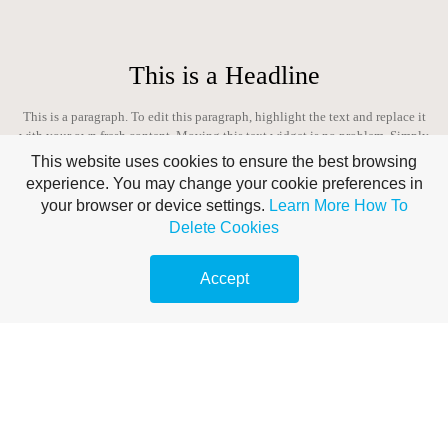
This is a Headline
This is a paragraph. To edit this paragraph, highlight the text and replace it
with your own fresh content. Moving this text widget is no problem. Simply
drag and drop the widget to your area of choice.
This website uses cookies to ensure the best browsing
experience. You may change your cookie preferences in
your browser or device settings.
Learn More
How To
Delete Cookies
CALL TO ACTION
Accept