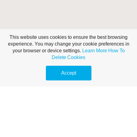
This website uses cookies to ensure the best browsing
experience. You may change your cookie preferences in
This is a Headline
your browser or device settings.
Learn More
How To
Delete Cookies
This is a paragraph. To edit this paragraph, highlight the text and replace it
with your own fresh content. Moving this text widget is no problem. Simply
Accept
drag and drop the widget to your area of choice.
CALL TO ACTION