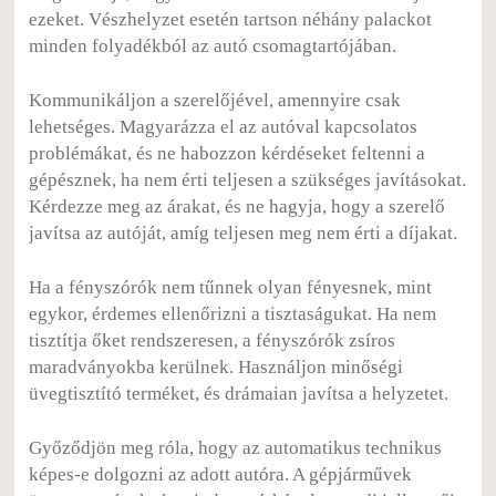
ezeket. Vészhelyzet esetén tartson néhány palackot
minden folyadékból az autó csomagtartójában.
Kommunikáljon a szerelőjével, amennyire csak
lehetséges. Magyarázza el az autóval kapcsolatos
problémákat, és ne habozzon kérdéseket feltenni a
gépésznek, ha nem érti teljesen a szükséges javításokat.
Kérdezze meg az árakat, és ne hagyja, hogy a szerelő
javítsa az autóját, amíg teljesen meg nem érti a díjakat.
Ha a fényszórók nem tűnnek olyan fényesnek, mint
egykor, érdemes ellenőrizni a tisztaságukat. Ha nem
tisztítja őket rendszeresen, a fényszórók zsíros
maradványokba kerülnek. Használjon minőségi
üvegtisztító terméket, és drámaian javítsa a helyzetet.
Győződjön meg róla, hogy az automatikus technikus
képes-e dolgozni az adott autóra. A gépjárművek