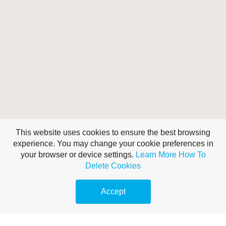
This website uses cookies to ensure the best browsing
experience. You may change your cookie preferences in
your browser or device settings.
Learn More
How To
Delete Cookies
This is a Headline
Accept
This is a paragraph. To edit this paragraph, highlight the text and replace it
with your own fresh content. Moving this text widget is no problem. Simply
drag and drop the widget to your area of choice.