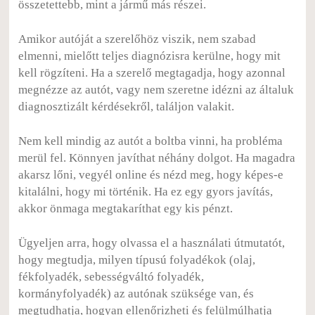
összetettebb, mint a jármű más részei.
Amikor autóját a szerelőhöz viszik, nem szabad
elmenni, mielőtt teljes diagnózisra kerülne, hogy mit
kell rögzíteni. Ha a szerelő megtagadja, hogy azonnal
megnézze az autót, vagy nem szeretne idézni az általuk
diagnosztizált kérdésekről, találjon valakit.
Nem kell mindig az autót a boltba vinni, ha probléma
merül fel. Könnyen javíthat néhány dolgot. Ha magadra
akarsz lőni, vegyél online és nézd meg, hogy képes-e
kitalálni, hogy mi történik. Ha ez egy gyors javítás,
akkor önmaga megtakaríthat egy kis pénzt.
Ügyeljen arra, hogy olvassa el a használati útmutatót,
hogy megtudja, milyen típusú folyadékok (olaj,
fékfolyadék, sebességváltó folyadék,
kormányfolyadék) az autónak szüksége van, és
megtudhatja, hogyan ellenőrizheti és felülmúlhatja