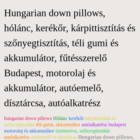
Hungarian down pillows,
hólánc, kerékőr, kárpittisztítás és
szőnyegtisztítás, téli gumi és
akkumulátor, fűtésszerelő
Budapest, motorolaj és
akkumulátor, autóemelő,
dísztárcsa, autóalkatrész
hungarian down pillows
Hólánc
kerékőr
kárpittisztítás és
szőnyegtisztítás
téli gumi, akkumulátor
autóalkatrész budapest
motorolaj és akkumulátor
üzemorvos, szőnyegtisztítás
Hungarian down pillows,
autóalkatrész
autóemelő és dísztárcsa