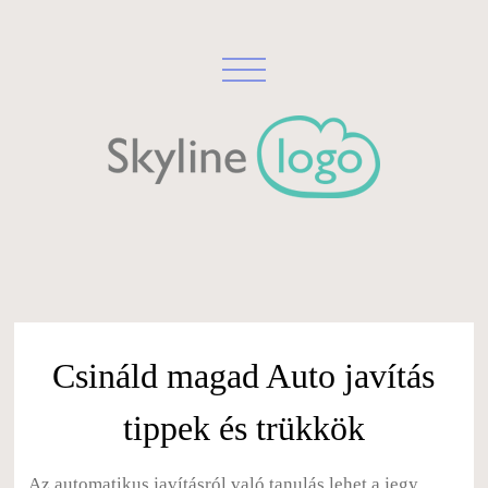
Csináld magad Auto javítás
tippek és trükkök
Az automatikus javításról való tanulás lehet a jegy,