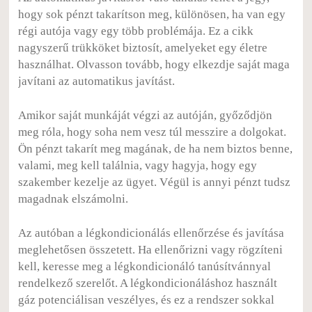
hogy sok pénzt takarítson meg, különösen, ha van egy
régi autója vagy egy több problémája. Ez a cikk
nagyszerű trükköket biztosít, amelyeket egy életre
használhat. Olvasson tovább, hogy elkezdje saját maga
javítani az automatikus javítást.
Amikor saját munkáját végzi az autóján, győződjön
meg róla, hogy soha nem vesz túl messzire a dolgokat.
Ön pénzt takarít meg magának, de ha nem biztos benne,
valami, meg kell találnia, vagy hagyja, hogy egy
szakember kezelje az ügyet. Végül is annyi pénzt tudsz
magadnak elszámolni.
Az autóban a légkondicionálás ellenőrzése és javítása
meglehetősen összetett. Ha ellenőrizni vagy rögzíteni
kell, keresse meg a légkondicionáló tanúsítvánnyal
rendelkező szerelőt. A légkondicionáláshoz használt
gáz potenciálisan veszélyes, és ez a rendszer sokkal