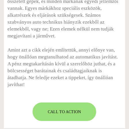
összetett gépek, és minden márkának egyedi jellemzői
vannak. Egyes márkákhoz speciális eszközök,
alkatrészek és eljárások szükségesek. Számos
szabványos auto technikus hiányzik ezekből az
elemekből, vagy ne; Ezen elemek nélkül nem tudják
megjavítani a járművet.
Amint azt a cikk elején említettük, annyi előnye van,
hogy önállóan megtanulhatod az automatikus javítást.
A pénz megtakarításán kívül a szerelőhöz juthat, és a
bölcsességet barátainak és családtagjaiknak is
átadhatja. Ne feledje ezeket a tippeket, így önállóan
javíthat!
CALL TO ACTION